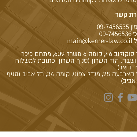
רת קשר
09-74565
09-74
ל
main@kerner-law.co.il
רח' סוקולוב 46, קומה 6 משרד 609, מתחם כיכר
שבה, הוד השרון (סניף השרון וכתובת למשלוח
י דואר)
רח' הארבעה 28, מגדל צפוני, קומה 34, תל אביב (סניף
אביב)