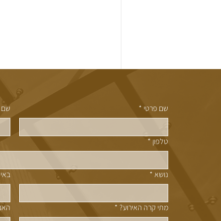
שם פרטי
*
שם 
טלפון
*
נושא
*
באיז
מתי קרה האירוע?
*
האם 