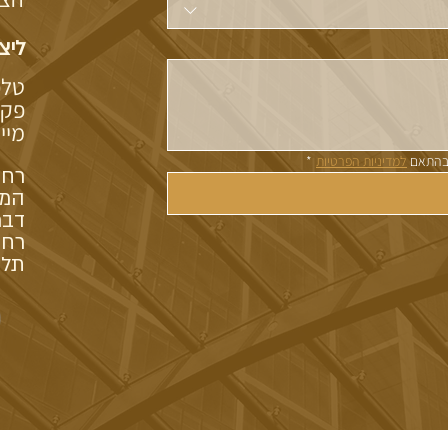
ליצ
טלפון 35
פקס 56536
מיי
בהתאם 
למדיניות הפרטיות
*
המו
דבר
תל 