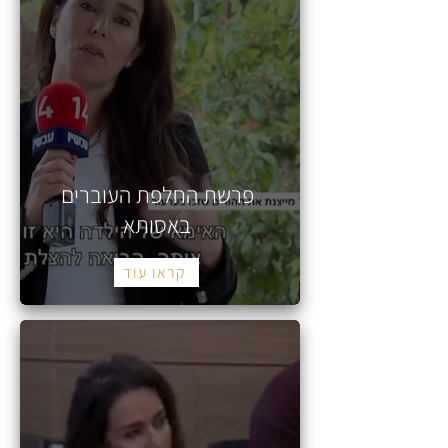
פרשת החלפת העוברים
באסותא
קראו עוד