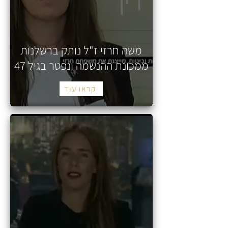
משה חרזי ז"ל נותק ברשלנות
ממכונת ההנשמה ונפטר בגיל 47
קראו עוד