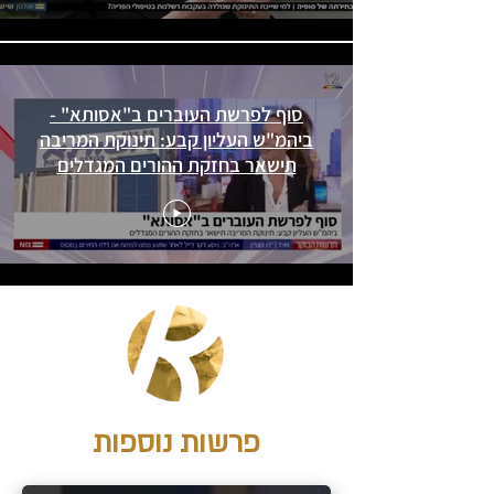
סוף לפרשת העוברים ב"אסותא" -
ביהמ"ש העליון קבע: תינוקת המריבה
תישאר בחזקת ההורים המגדלים
פרשות נוספות