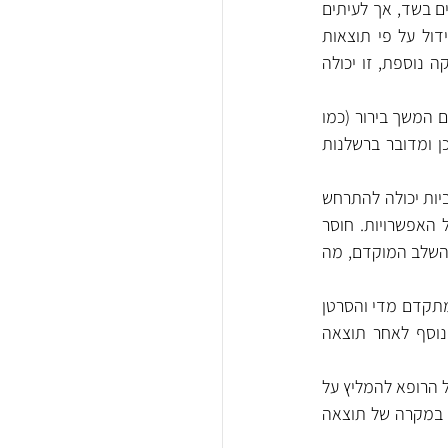
:הממוגרפיה מיועדת לזהות גידולים בשד, אך לעיתים 
יתכנו מקרים בהם לא יאובחנו ממצאים חשודים. אם הרופא או הרדיולוג לא זיהו שינויים או גידול על פי תוצאות 
הממוגרפיה (למשל, במקרה של גידול קטן או גידול בלתי ברור) ולא שלחו את המטופלת לבדיקה נוספת, זו יכולה 
: ישנם מקרים בהם הממוגרפיה מזהה שינויים המצריכים המשך בירור (כמו 
אולטרה סאונד או ביופסיה), ואם הרופא לא הפנה את המטופלת להמשך טיפול או בירור,  ייתכן ומדובר ברשלנות 
:במקרה של רשלנות רפואית, החמצת תוצאות חיוביות יכולה להתרחש 
כאשר הרופא לא מתייחס לתוצאות הממוגרפיה בצורה הנכונה או לא בודק באופן יסודי את כל האפשרויות. חוסר 
טיפול מיידי או חוסר הפניית המטופלת להמשך בדיקות יכול להוביל לגידול סרטן בשד שנפלט מהשלב המוקדם, מה 
: כאשר יש אבחון מאוחר של סרטן שד, כלומר, כאשר הגידול כבר נמצא בשלב מתקדם מדי והסרטן 
התפשט, זה יכול להוות רשלנות רפואית אם הבדיקה לא בוצעה בזמן או אם לא בוצע בירור נוסף לאחר תוצאה 
: לאחר קבלת תוצאות ממוגרפיה, על הרופא להמליץ על 
טיפול או בירור נוסף במידה ויש צורך בכך. אם הרופא לא המליץ על המשך בירור או טיפול נוסף במקרה של תוצאה 