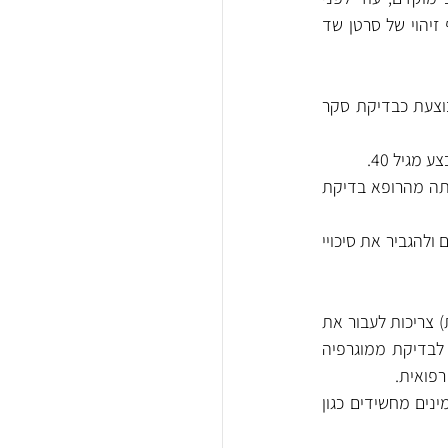
שמופיעים תסמינים. הממוגרפיה מאפשרת זיהוי של גידולים או שינויים בתאי השד, ולעיתים אף זיהוי של סרטן שד 
בהתאם לתוכנית הלאומית לגילוי סרטן השד, שמפעיל משרד הבריאות, בדיקת הממוגרפיה מבוצעת כבדיקת סקר 
גיל 40.
: החל מיולי 2022 קבע מנכ"ל משרד הבריאות כי כל אישה מגיל 45 שתבקש מיוזמתה מהרופא בדיקת 
בדיקת ממוגרפיה נחשבת לבדיקה חשובה וקריטית, שכן גילוי מוקדם של סרטן שד יכול להציל חיים ולהגביר את סיכויי 
: נשים מעל גיל 50 (או בקבוצות סיכון אחרות) צריכות לעבור את 
בדיקת הממוגרפיה באופן שגרתי, בדרך כלל כל שנתיים. אם הרופא לא הפנה את המטופלת לבדיקת ממוגרפיה 
פואית.
 – נשים עם תסמינים מחשידים כגון 