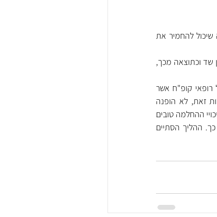
·      שהרשלנות הרפואית גרמה נזק ישיר, נזק זה יכול לכלול איחור באבחון מחלת הסרטן, מה שיכול להחמיר את 
משרדנו טיפל במקרים רבים של רשלנות בבדיקת ממוגרפיה שהובילו לאיחור באבחון מחלת סרטן שד וכתוצאה מכך, 
משרדנו הגיש תביעה כנגד קופ"ח כללית במסגרת ת.א 27939-08-18 בגין רשלנות רפואית של רופאי קופ"ח אשר 
התעלמו מתלונות האישה, בת כ-35 שנים על כאבים בשד, הפרשות מהשד וגוש נוקשה. למרות זאת, לא הופנה 
במועד המתבקש לבדיקת ממוגרפיה וUS שהיו בהן לאבחן את מחלת הסרטן בשלב מקדמי וכשסיכויי ההחלמה טובים 
וגבוהים. האישה הופנתה באיחור ואובחנה עם סרטן גרורתי ונותרה עם נזק ונכות צמיתה בשל כך. ההליך הסתיים 