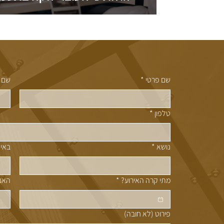
דאון?
שם פרטי
*
שם 
טלפון
*
נושא
*
באיז
מתי קרה האירוע?
*
האם 
פירוט (לא חובה)