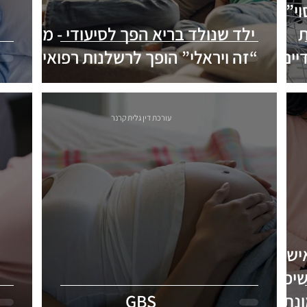
י”:
ת
ילד שנולד בריא הפך לסיעודי - מתי
יים
“זה ויראלי” הופך לרשלנות רפואית?
עורכת דין גלית קרנר
ן שאישה
יכלו
ונת
GBS