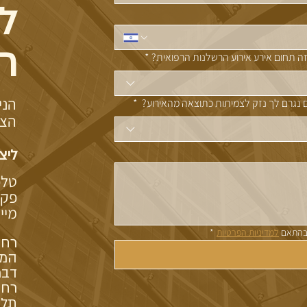
ל
ר
ה תחום אירע אירוע הרשלנות הרפואית?
*
הני
נגרם לך נזק לצמיתות כתוצאה מהאירוע?
*
הצט
ליצ
טלפון 35
פקס 56536
מיי
בהתאם 
למדיניות הפרטיות
*
המו
דבר
תל 