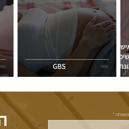
ן שאישה
יכלו
ונת
GBS
ה
משפחה
*