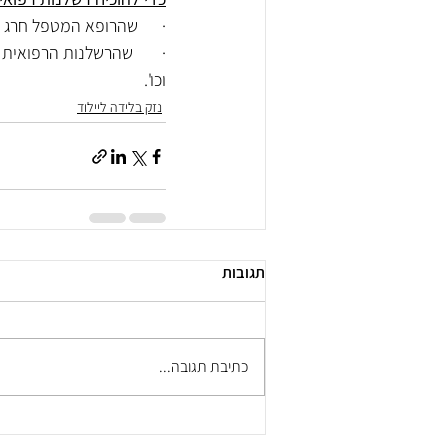
·      שהרופא המטפל חרג
וכו'.
נזק בלידה ליילוד
תגובות
כתיבת תגובה...