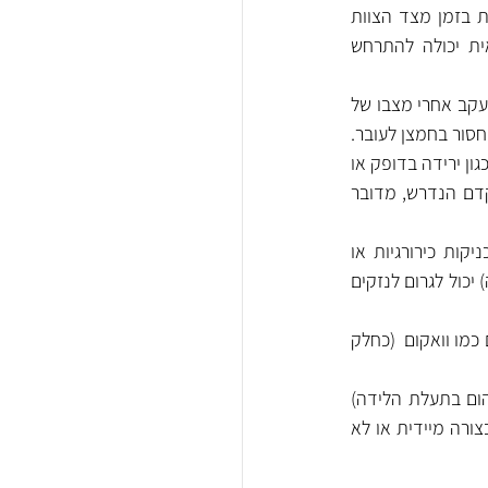
הנזקים שנגרמים לילוד במהלך הלידה יכולים להיות תוצאה של טיפול רשלני או חוסר התערבות בזמן מצד הצוות 
הרפואי, אשר לא פעל בהתאם לסטנדרטים הרפואיים המומלצים. בהקשר זה, רשלנות רפואית יכולה להתרחש 
: אם הרופא לא ביצע את הבדיקות הנדרשות או לא עקב אחרי מצבו של 
חסור בחמצן לעובר.
:אם במהלך הלידה התגלתה מצוקה עוברית (כגון ירידה בדופק או 
סימנים נוספים למחסור בחמצן) ו הצוות הרפואי לא התערב בזמן או לא ביצע ניתוח קיסרי בהקדם הנדרש, מדובר 
:טיפול רשלני בזמן לידה שכולל את השימוש בטכניקות כירורגיות או 
בחומרים רפואיים בצורה שגויה (כגון ביצוע ניתוח קיסרי או שימוש במכשור כירורגי בצורה לא נכונה) יכול לגרום לנזקים 
:פגיעות יכולות להיגרם כתוצאה משימוש לא נכון במכשירים כמו וואקום  (כחלק 
:זיהומים שמתפתחים במהלך הלידה (כמו זיהום במי השפיר או זיהום בתעלת הלידה) 
עלולים להגיע לעובר ולגרום לנזקים חמורים, כמו מנינגיטיס. אם הצוות הרפואי לא טיפל בזיהום בצורה מיידית או לא 