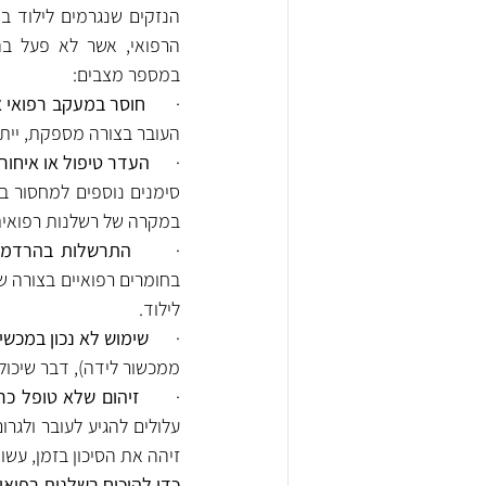
במספר מצבים:
·      
חוסר במעקב רפואי א
העובר בצורה מספקת, ייתכן
·      
העדר טיפול או איחור
במקרה של רשלנות רפואית
·      
התרשלות בהרדמה א
לילוד.
·      
שימוש לא נכון במכשי
ממכשור לידה), דבר שיכול ל
·      
זיהום שלא טופל כרא
זיהה את הסיכון בזמן, עשו
כדי להוכיח רשלנות רפואי