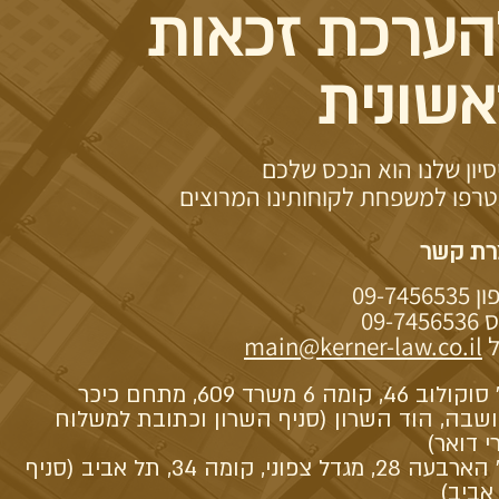
הערכת זכאות
אשונית
סיון שלנו הוא הנכס שלכם
רפו למשפחת לקוחותינו המרוצים
רת קשר
09-74565
09-74
ל
main@kerner-law.co.il
רח' סוקולוב 46, קומה 6 משרד 609, מתחם כיכר
שבה, הוד השרון (סניף השרון וכתובת למשלוח
י דואר)
רח' הארבעה 28, מגדל צפוני, קומה 34, תל אביב (סניף
אביב)