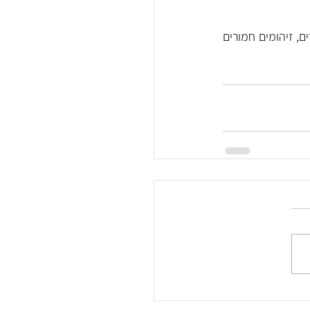
·      שהרשלנות הרפואית גרמה לנזק ישיר, נזק זה יכול לכלול שיתוק מוחין, פגיעות עצביות, שברים, זיהומים חמורים 