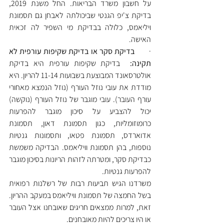
על חשבון משרד הבריאות. החל משנת 2019, 
בדיקת צ'יפ הגנטי שביכולתה לאבחן גם תסמונת 
ויליאמס, כלולה בבדיקת מי השפיר לה זכאית 
האישה.
·       
בדיקת סקר או בדיקת שקיפות עורפית לא 
תקינה:
  בדיקת שקיפות עורפית היא בדיקת 
אולטרסאונד המבוצעת בשבועות 11-14 להריון. היא 
מודדת את עובי נוזל העורף (נוזל הנמצא מאחורי 
עורף העובר). עובי מוגבר של נוזל העורף (נוקשה) 
יכול להצביע על סיכון מוגבר להפרעות 
כרומוזומליות, כגון תסמונת דאון, תסמונת 
אדוארדס, תסמונת פטאו, ותסמונות גנטיות 
נוספות, בהן תסמונת וויליאמס. הבדיקה משמשת 
כבדיקת סקר, ומטרתה לזהות הריונות בסיכון מוגבר 
להפרעות גנטיות.
משרדנו הגיש תביעות רבות של רשלנות רפואית 
בשל החמצה של תסמונת וויליאמס במעקב ההריון. 
זאת, למרות ממצאים חריגים שאובחנו אצל העובר 
או היו צריכים להיות מאובחנים.