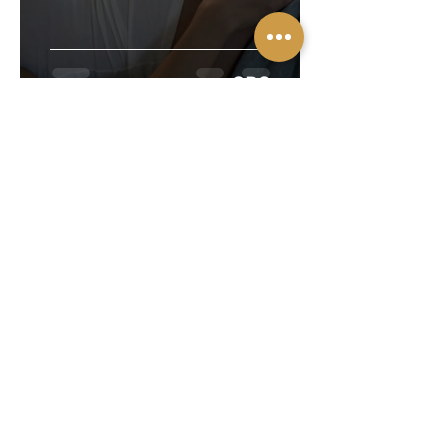
GBS
עורכת דין גלית קרנר
30 במרץ 2025
זמן קריאה 2 דקות
CMV בהריון