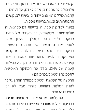
וקוגניטיביים במספר מערכות שונות בגוף. תסמינים 
אלו יכולים להשתנות בין אדם לאדם, אך לעתים 
קרובות כוללים תווי פנים ייחודיים, בעיות לב, קשיים 
התפתחותיים ובעיות בריאות נוספות.
בניגוד לבדיקות סקר, הן בדיקות דם סקרניות והן 
אולטרסאונד, שמספקות רק הערכה של הסיכון, 
בדיקת צ'יפ גנטי במהלך ההריון יכולה 
לספק 
אבחנה ודאית
 של תסמונת וויליאמס. 
בדיקת צ'יפ גנטי היא טכנולוגיה מתקדמת 
המספקת רזולוציה גבוהה יותר מאשר בדיקות 
קאריוטיפ מסורתיות. היא מזהה מחיקות או כפילויות 
קטנות של DNA, כולל את המחיקה האופיינית 
לתסמונת וויליאמס בכרומוזום 7.
החמצה של תסמונת ויליאמס במהלך ההריון עלולה 
להוות רשלנות רפואית. בייחוד אבל לא רק, 
במצבים הבאים:
·       התעלמות או אי אבחון ממצאים חריגים 
בבדיקות אולטרסאונד: 
ממצאים חריגים כמו מומים 
בלב, גודל ראש חריג, עובר קטין לגיל הריון או 