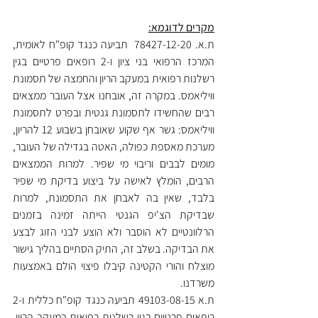
מקרים לדוגמא:
ת.א. 78427-12-20  תביעה כנגד קופ"ח לאומית, 
המרכז הרפואי בני ציון ו-2 רופאים פרטיים בגין 
רשלנות רפואית במעקב הריון והחמצה של תסמונת 
וויליאמס. במקרה זה, אובחנו אצל העובר ממצאים 
רבים שהחשידו לתסמונת גנטית ובפרט לתסמונת 
וויליאמס: גשר אף שקוע שאובחן בשבוע 12 להריון, 
מערכת מאספת כפולה, האטה בגדילה של העובר, 
מומים לבבים וריבוי מי שפיר. למרות הממצאים 
הרבים, הומלץ לאישה על ביצוע בדיקת מי שפיר 
בלבד, שאין בה לאבחן את התסמונת, למרות 
שבדיקת הצ'יפ הגנטי הייתה זמינה בזמנים 
הרלוונטיים לא הוסבר ולא הוצע לבני הזוג לבצע 
את הבדיקה. בשלב זה, התיק הסתיים בהליך גישור 
מוצלח והורי הקטינה קיבלו פיצוי הולם באמצעות 
משרדנו.
ת.א 49103-08-15 תביעה כנגד קופ"ח כללית ו-2 
רופאים פרטיים בגין רשלנות רפואית במעקב הריון. 