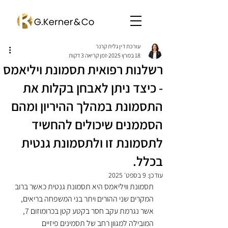
עורכת דין גלית קרנר
18 במרץ 2025
זמן קריאה 3 דקות
רשלנות רפואית תסמונת ויליאמס
- כיצד ניתן לאבחן בקלות את
התסמונת במהלך ההיריון ומהם
הסממנים שיכולים להחשיד
לתסמונת זו ולתסמונת גנטית
בכלל.
עודכן:
9 בספט׳ 2025
תסמונת וויליאמס היא תסמונת גנטית כאשר ברוב 
המקרים שני ההורים ויתר בני המשפחה בריאים, 
אשר נגרמת עקב חסר בקטע קטן בכרומוזום 7, 
המובילה למגוון רחב של תסמינים פיזיים 