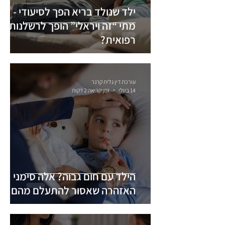
ילד שנולד בריא הפך לסיעודי -
מתי “זה ויראלי” הופך לרשלנות
רפואית?
עורכת דין גלית קרנר
14 ביולי
זמן קריאה 2 דקות
הילד עם חום גבוה? אלה סימני
האזהרה שאסור להתעלם מהם