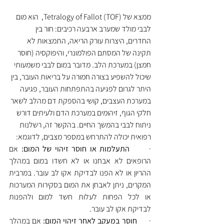
ממצא של Tetralogy of Fallot (TOF),  הוא מום 
לבבי מולד שמערב ארבעה רכיבים: חור בין 
החדרים, היצרות עורק הריאה, התמצאות לא 
תקינה של המסתם הפולמונרי, והיפוקסיה (חוסר 
חמצן) במערכת הלב. מדובר במום לבבי משמעותי 
שיכול להשפיע בצורה חמורה על בריאות העובר, בין 
היתר לגרום לפגיעה בהתפתחות העובר, פגיעה 
במערכת העצבים, קושי בהספקת דם מהלב לשאר 
חלקי הגוף, זיהומים במערכת הדם ולעיתים דורש 
ניתוח לבבי בהמשך החיים. בהקשר זה, רשלנות 
רפואית יכולה להתרחש במספר מצבים, לדוגמא:
·      
התעלמות או חוסר זיהוי של המום:
 אם 
הרופאים לא אבחנו או לא חשדו במום במהלך 
ההריון או לא הפנו לבדיקת אקו לב עובר. במרבית 
המקרים, ניתן לאבחן את המום בסקירות המערכות 
או לכל הפחות לעלות חשד למום ולהפנות 
לבדיקת אקו לב עובר.
·      
חוסר במעקב לאחר זיהוי המום:
 אם במהלך 