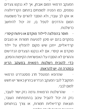
המעקב הרפואי המום אובחן, אך לא ננקטו צעדים 
נוספים, כמו הפניה למומחים בתחום הקרדיולוגיה 
או אקו לב עוברי, ולא הוסבר להורים על משמעות 
המום והדרכים לטפל בו, זה יכול להיחשב 
כרשלנות.
·      חוסר בהמלצה ליילוד מוקדם או ניתוח קיסרי
: 
במקרים בהם יש סיכון לפגיעות חמורות או מצבים 
קרדיאליים, ייתכן שיש מקום להמליץ על יילוד 
מוקדם או קיסרי. אם לא ננקטו הצעדים הנדרשים 
וההורים לא הוסברו על האפשרויות הקיימות והסיכון.
כדי להוכיח רשלנות רפואית במעקב הריון 
במקרה זה, יש להראות:
·      שהרופא המטפל חרג מסטנדרט הרפואי 
המקובל לגבי המעקב הנדרש בהריון כאשר יש חשש 
למום לבבי.
·      שהרשלנות הרפואית גרמה נזק ישיר לעובר, 
נזק זה יכול להוביל עיכוב בהתפתחות העובר, 
תוצאות קרדיאליות חמורות, או צורך בניתוחים 