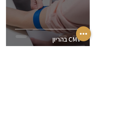
CMV בהריון
השאירו פרטים
להערכת זכאות
ראשונית
הניסיון שלנו הוא הנכס שלכם
הצטרפו למשפחת לקוחותינו
המרוצים
ליצרת קשר
טלפון
09-7456535
פקס
09-7456536
מייל
main@kerner-law.co.il