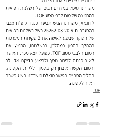
כירורגיים מיידיים לאחר הלידה.
משרדנו טיפל במקרים רבים של רשלנות רפואית 
בהחמצה של מום לבבי מסוג TOF.
לדוגמא, משרדנו הגיש תביעה כנגד קופ"ח מכבי 
במסגרת ת.א 25262-03-20 בשל רשלנות רפואית 
של הסוקר שביצע לאישה את 2 סקירות המערכות 
במהלך ההריון במהלכן, ברשלנותו, החמיץ את 
המום הלבבי מסוג TOF. כפועל יוצא מכך, האישה 
לא הופנתה לבירור נוסף ולביצוע בדיקת אקו לב 
והמום הקשה אובחן רק בסמוך ללידת הקטינה. 
ההליך הסתיים בגישור מוצלח ומשרדנו השיג פשרה 
ראויה לקטינה.
TOF